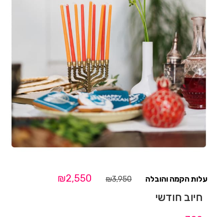
₪
2,550
₪
3,950
חיוב חודשי